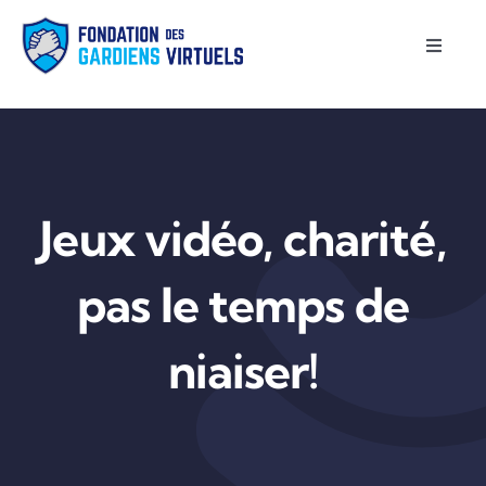
Passer
au
Toggle
Naviga
contenu
Accueil
À propos
Jeux vidéo, charité,
Projets supportés
pas le temps de
Contact
niaiser!