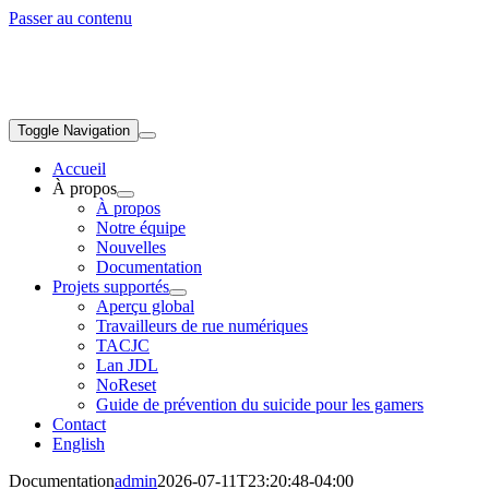
Passer au contenu
Toggle Navigation
Accueil
À propos
À propos
Notre équipe
Nouvelles
Documentation
Projets supportés
Aperçu global
Travailleurs de rue numériques
TACJC
Lan JDL
NoReset
Guide de prévention du suicide pour les gamers
Contact
English
Documentation
admin
2026-07-11T23:20:48-04:00