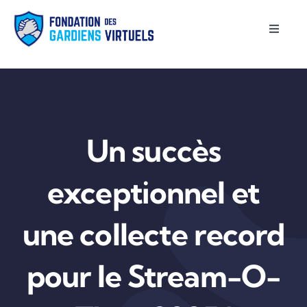
Passer
au
Toggle
Naviga
contenu
Accueil
À propos
Un succès
Projets supportés
exceptionnel et
Contact
une collecte record
English
pour le Stream-O-