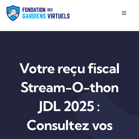
Passer
au
Toggle
Naviga
contenu
Accueil
À propos
Votre reçu fiscal
Projets supportés
Stream-O-thon
Contact
JDL 2025 :
English
Consultez vos